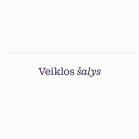
Prisijunk prie mūsų
Veiklos
šalys