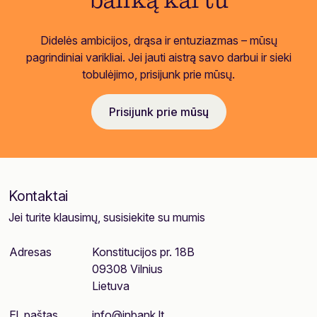
banką kartu
Didelės ambicijos, drąsa ir entuziazmas – mūsų
pagrindiniai varikliai. Jei jauti aistrą savo darbui ir sieki
tobulėjimo, prisijunk prie mūsų.
Prisijunk prie mūsų
Kontaktai
Jei turite klausimų, susisiekite su mumis
Adresas
Konstitucijos pr. 18B
09308 Vilnius
Lietuva
El. paštas
info@inbank.lt