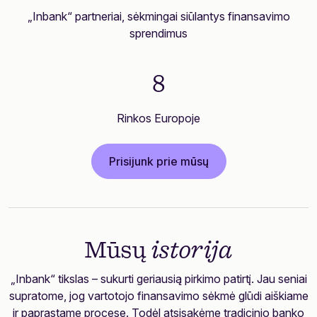
„Inbank“ partneriai, sėkmingai siūlantys finansavimo
sprendimus
8
Rinkos Europoje
Prisijunk prie mūsų
Mūsų
istorija
„Inbank“ tikslas – sukurti geriausią pirkimo patirtį. Jau seniai
supratome, jog vartotojo finansavimo sėkmė glūdi aiškiame
ir paprastame procese. Todėl atsisakėme tradicinio banko