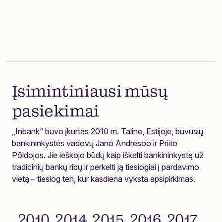
Įsimintiniausi mūsų
pasiekimai
„Inbank“ buvo įkurtas 2010 m. Taline, Estijoje, buvusių
bankininkystės vadovų Jano Andresoo ir Priito
Põldojos. Jie ieškojo būdų kaip iškelti bankininkystę už
tradicinių bankų ribų ir perkelti ją tiesiogiai į pardavimo
vietą – tiesiog ten, kur kasdiena vyksta apsipirkimas.
2010
2014
2015
2016
2017
20