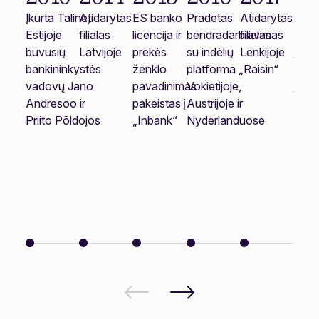
Įkurta Taline,
Atidarytas
ES banko
Pradėtas
Atidarytas
Pirm
Estijoje
filialas
licencija ir
bendradarbiavimas
filialas
fina
buvusių
Latvijoje
prekės
su indėlių
Lenkijoje
įmon
bankininkystės
ženklo
platforma „Raisin“
„Mok
vadovų Jano
pavadinimas
Vokietijoje,
įsigy
Andresoo ir
pakeistas į
Austrijoje ir
Liet
Priito Põldojos
„Inbank“
Nyderlanduose