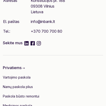
Adresas
Konstitucijos pr. 18B
09308 Vilnius
Lietuva
El. paštas
info@inbank.lt
Tel.:
+370 700 700 80
linkedIn
facebook
instagram
Sekite mus
Privatiems
Vartojimo paskola
Namų paskola plius
Paskola būsto remontui
Medicinos paskola