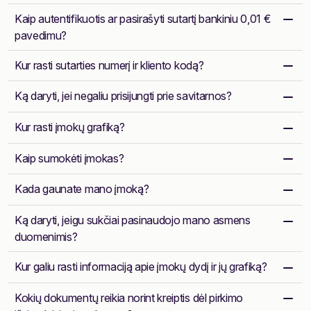
Kaip autentifikuotis ar pasirašyti sutartį bankiniu 0,01 €
pavedimu?
Kur rasti sutarties numerį ir kliento kodą?
Ką daryti, jei negaliu prisijungti prie savitarnos?
Kur rasti įmokų grafiką?
Kaip sumokėti įmokas?
Kada gaunate mano įmoką?
Ką daryti, jeigu sukčiai pasinaudojo mano asmens
duomenimis?
Kur galiu rasti informaciją apie įmokų dydį ir jų grafiką?
Kokių dokumentų reikia norint kreiptis dėl pirkimo