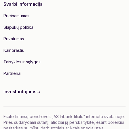
Svarbi informacija
Prieinamumas
Slapukų politika
Privatumas
Kainoraštis
Taisyklės ir sąlygos
Partneriai
Investuotojams
Esate finansų bendrovės „AS Inbank filialo“ interneto svetainėje.
Prieš sudarydami sutartį, atidžiai ją perskaitykite, esant poreikiui
pasitarkite su mūsų darbuotojais ar kitais specialistais.