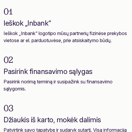
01
Ieškok „Inbank“
Ieškok „Inbank“ logotipo mūsų partnerių fizinėse prekybos
vietose ar el. parduotuvėse, prie atsiskaitymo būdų.
02
Pasirink finansavimo sąlygas
Pasirink norimą terminą ir susipažink su finansavimo
sąlygomis.
03
Džiaukis iš karto, mokėk dalimis
Patvirtink savo tapatybę ir sudaryk sutartį. Visą informaciją