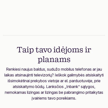
Sužinok daugiau
Taip tavo idėjoms ir
planams
Renkiesi naujus baldus, sudužo mobilus telefonas ar jau
laikas atsinaujinti televizorių? Ieškok galimybės atsiskaityti
išsimokėtinai prekybos vietoje ar el. parduotuvėje, prie
atsiskaitymo būdų. Lanksčios „Inbank” sąlygos,
nemokamas lizingas ar lizingas be pabrangimo pritaikytas
įvairiems tavo poreikiams.