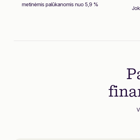
metinėmis palūkanomis nuo 5,9 %
Jok
P
fin
V