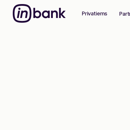
Privatiems
Part
Vartojimo paskola
Savo idėjas
įgyvendink