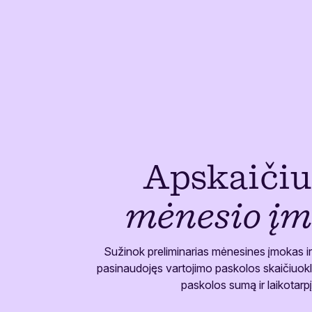
Apskaiči
mėnesio į
Sužinok preliminarias mėnesines įmokas ir
pasinaudojęs vartojimo paskolos skaičiuokl
paskolos sumą ir laikotarpį