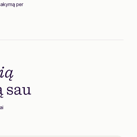
tsakymą per
ią
 sau
ai