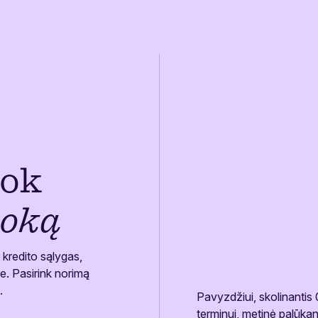
uok
moką
 kredito sąlygas,
e. Pasirink norimą
.
Pavyzdžiui, skolinantis
terminui, metinė palūk