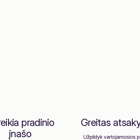
eikia pradinio
Greitas atsa
įnašo
Užpildyk vartojamosios 