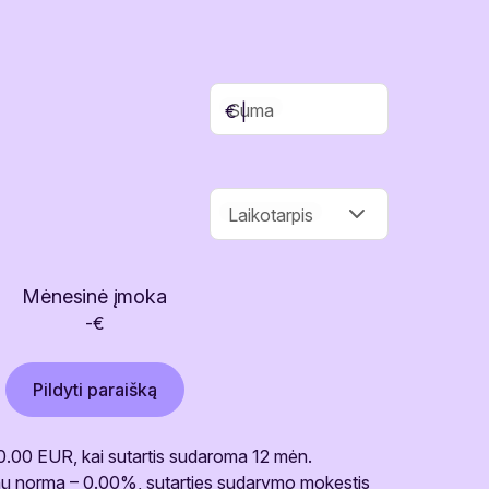
Suma
€ |
Laikotarpis
Mėnesinė įmoka
-
€
Pildyti paraišką
 0.00 EUR, kai sutartis sudaroma 12 mėn.
anų norma – 0.00%, sutarties sudarymo mokestis