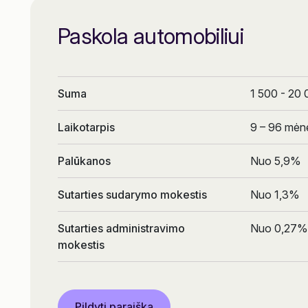
Paskola automobiliui
Suma
1 500 - 20
Laikotarpis
9 – 96 mėne
Palūkanos
Nuo 5,9%
Sutarties sudarymo mokestis
Nuo 1,3%
Sutarties administravimo
Nuo 0,27%
mokestis
Pildyti paraišką