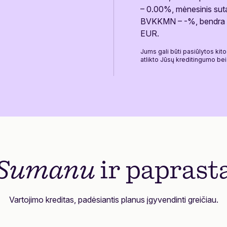
– 0.00%, mėnesinis sut
BVKKMN – -%, bendra m
EUR.
Jums gali būti pasiūlytos kit
atlikto Jūsų kreditingumo bei 
Sumanu
ir paprast
Vartojimo kreditas, padėsiantis planus įgyvendinti greičiau.