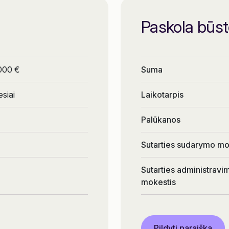
Paskola būst
 000 €
Suma
siai
Laikotarpis
Palūkanos
Sutarties sudarymo mo
Sutarties administravi
mokestis
Pildyti paraišką