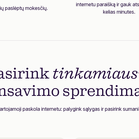
internetu paraišką ir gauk a
ių paslėptų mokesčių.
kelias minutes.
asirink
tinkamiaus
ansavimo sprendimą
artojamoji paskola internetu: palygink sąlygas ir pasirink sumani