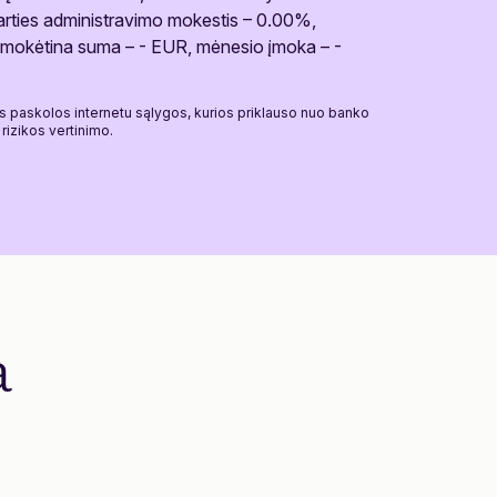
arties administravimo mokestis – 0.00%,
okėtina suma – - EUR, mėnesio įmoka – -
os paskolos internetu sąlygos, kurios priklauso nuo banko
rizikos vertinimo.
a