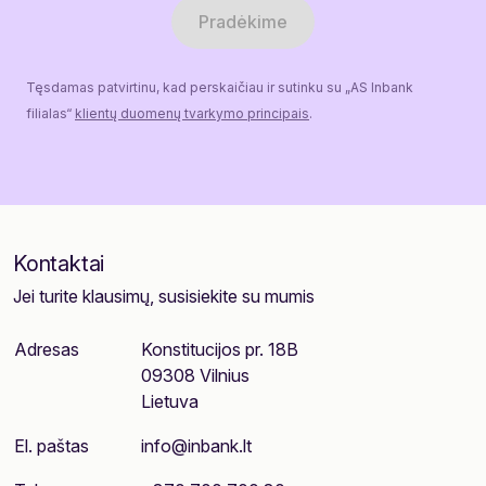
Pradėkime
Tęsdamas patvirtinu, kad perskaičiau ir sutinku su „AS Inbank
filialas“
klientų duomenų tvarkymo principais
.
Kontaktai
Jei turite klausimų, susisiekite su mumis
Adresas
Konstitucijos pr. 18B
09308 Vilnius
Lietuva
El. paštas
info@inbank.lt