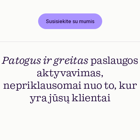
Susisiekite su mumis
Patogus ir greitas
paslaugos
aktyvavimas,
nepriklausomai nuo to, kur
yra jūsų klientai