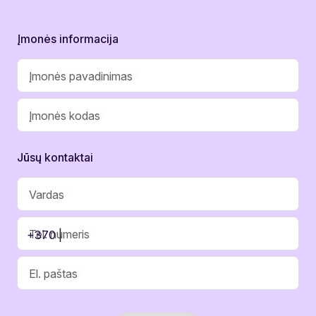
Įmonės informacija
Įmonės pavadinimas
Įmonės kodas
Jūsų kontaktai
Vardas
Tel. numeris
+370 |
El. paštas