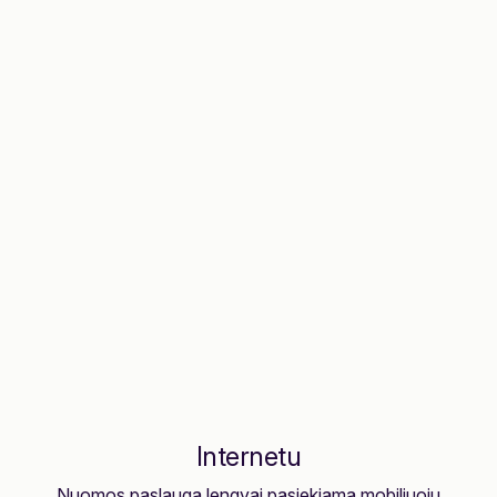
Internetu
Nuomos paslauga lengvai pasiekiama mobiliuoju