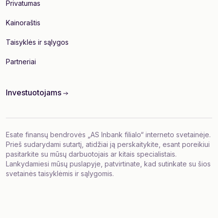
Privatumas
Kainoraštis
Taisyklės ir sąlygos
Partneriai
Investuotojams
Esate finansų bendrovės „AS Inbank filialo“ interneto svetainėje.
Prieš sudarydami sutartį, atidžiai ją perskaitykite, esant poreikiui
pasitarkite su mūsų darbuotojais ar kitais specialistais.
Lankydamiesi mūsų puslapyje, patvirtinate, kad sutinkate su
šios
svetainės taisyklėmis ir sąlygomis
.