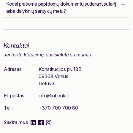
Kodėl prašome papildomų dokumentų sudarant sutartį
arba dalykinių santykių metu?
Kontaktai
Jei turite klausimų, susisiekite su mumis
Adresas
Konstitucijos pr. 18B
09308 Vilnius
Lietuva
El. paštas
info@inbank.lt
Tel.:
+370 700 700 80
linkedIn
facebook
instagram
Sekite mus