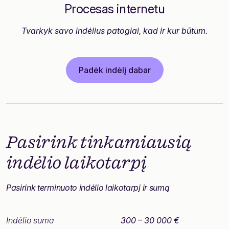
Procesas internetu
Tvarkyk savo indėlius patogiai, kad ir kur būtum.
Padėk indėlį dabar
Pasirink
tinkamiausią
indėlio laikotarpį
Pasirink terminuoto indėlio laikotarpį ir sumą
Indėlio suma
300 – 30 000 €