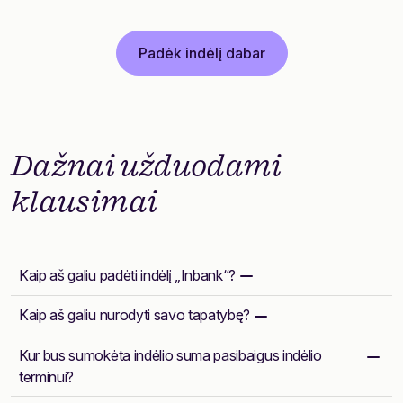
Padėk indėlį dabar
Dažnai užduodami
klausimai
Kaip aš galiu padėti indėlį „Inbank“?
Kaip aš galiu nurodyti savo tapatybę?
Kur bus sumokėta indėlio suma pasibaigus indėlio
terminui?