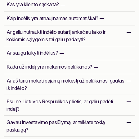
Kas yra kliento sąskaita?
Kaip indėlis yra atnaujinamas automatiškai?
Ar galiu nutraukti indėlio sutartį anksčiau laiko ir
kokiomis sąlygomis tai galiu padaryti?
Ar saugu laikyti indėlius?
Kada už indėlį yra mokamos palūkanos?
Ar aš turiu mokėti pajamų mokestį už palūkanas, gautas
iš indėlio?
Esu ne Lietuvos Respublikos pilietis, ar galiu padėti
indėlį?
Gavau investavimo pasiūlymą, ar teikiate tokią
paslaugą?