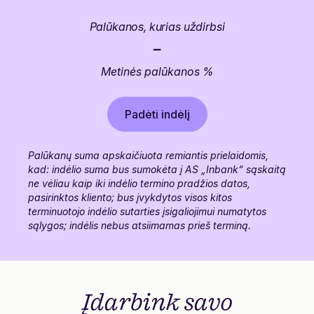
Palūkanos, kurias uždirbsi
-
Metinės palūkanos %
Padėti indėlį
Palūkanų suma apskaičiuota remiantis prielaidomis,
kad: indėlio suma bus sumokėta į AS „Inbank“ sąskaitą
ne vėliau kaip iki indėlio termino pradžios datos,
pasirinktos kliento; bus įvykdytos visos kitos
terminuotojo indėlio sutarties įsigaliojimui numatytos
sąlygos; indėlis nebus atsiimamas prieš terminą.
Įdarbink
savo