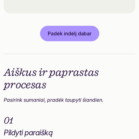
Padėk indėlį dabar
Aiškus ir
paprastas
procesas
Pasirink sumaniai, pradėk taupyti šiandien.
01
Pildyti paraišką