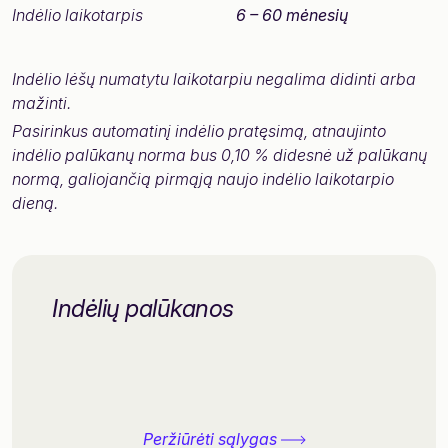
Indėlio laikotarpis
6 – 60 mėnesių
Indėlio lėšų numatytu laikotarpiu negalima didinti arba
mažinti.
Pasirinkus automatinį indėlio pratęsimą, atnaujinto
indėlio palūkanų norma bus 0,10 % didesnė už palūkanų
normą, galiojančią pirmąją naujo indėlio laikotarpio
dieną.
Indėlių palūkanos
Peržiūrėti sąlygas